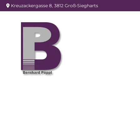
Kreuzackergasse 8, 3812 Groß-Siegharts
